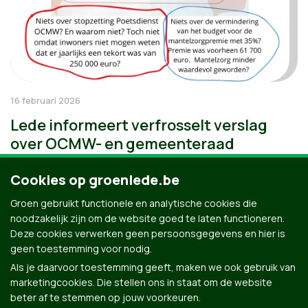
16 februari 2026
Lede informeert verfrosselt verslag
over OCMW- en gemeenteraad
Cookies op groenlede.be
Groen gebruikt functionele en analytische cookies die
noodzakelijk zijn om de website goed te laten functioneren.
Deze cookies verwerken geen persoonsgegevens en hier is
geen toestemming voor nodig.
Als je daarvoor toestemming geeft, maken we ook gebruik van
marketingcookies. Die stellen ons in staat om de website
beter af te stemmen op jouw voorkeuren.