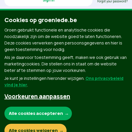
Forgot your password?
Cookies op groenlede.be
Groen gebruikt functionele en analytische cookies die
Don’t have an account? Click here to create one.
noodzakelijk zijn om de website goed te laten functioneren.
Deze cookies verwerken geen persoonsgegevens en hier is
geen toestemming voor nodig.
Als je daarvoor toestemming geeft, maken we ook gebruik van
marketingcookies. Die stellen ons in staat om de website
beter af te stemmen op jouw voorkeuren.
Je kunt je instellingen hieronder wijzigen.
Ons privacybeleid
vind je hier
.
Voorkeuren aanpassen
Groen.be
Noodzakelijke cookies:
Alle cookies accepteren
Contact
Privacybeleid
Functionele en analytische cookies:
Alle cookies weigeren