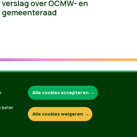
verslag over OCMW- en
gemeenteraad
Groen.be
Alle cookies accepteren
e
e beter
Alle cookies weigeren
Contact
Privacybeleid