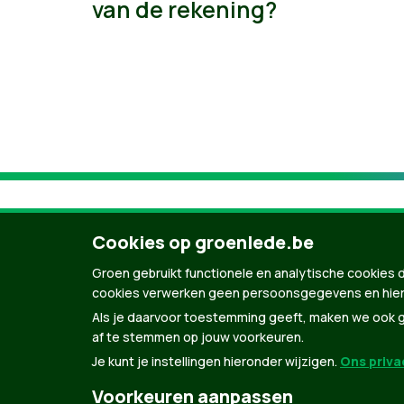
van de rekening?
Cookies op groenlede.be
Groen gebruikt functionele en analytische cookies d
cookies verwerken geen persoonsgegevens en hier
Als je daarvoor toestemming geeft, maken we ook ge
af te stemmen op jouw voorkeuren.
Je kunt je instellingen hieronder wijzigen.
Ons privac
© Copyright Groen 2026 | Gemaakt met
Natio
Voorkeuren aanpassen