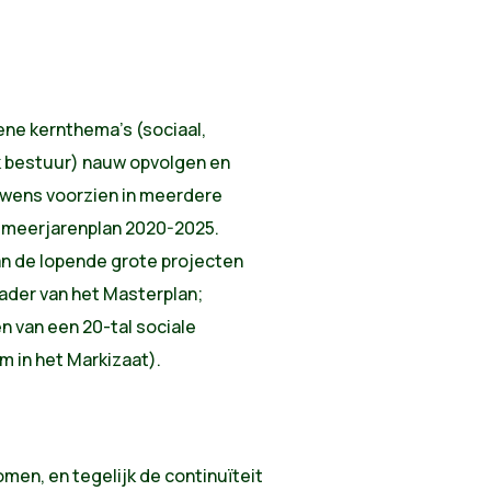
oene kernthema’s (sociaal,
jk bestuur) nauw opvolgen en
ouwens voorzien in meerdere
 meerjarenplan 2020-2025.
an de lopende grote projecten
ader van het Masterplan;
n van een 20-tal sociale
m in het Markizaat).
omen, en tegelijk de continuïteit