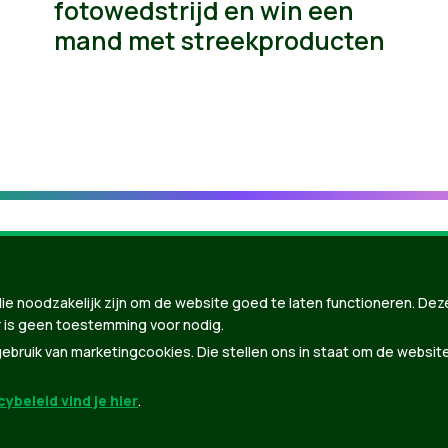
fotowedstrijd en win een
mand met streekproducten
ie noodzakelijk zijn om de website goed te laten functioneren. Dez
 is geen toestemming voor nodig.
bruik van marketingcookies. Die stellen ons in staat om de websit
ybeleid vind je hier
.
nBuilder
| Gebouwd door
Tectonica