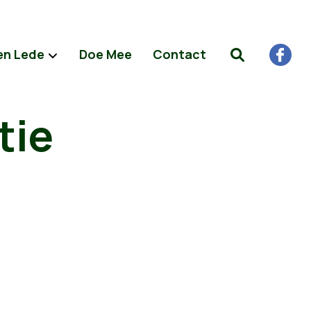
en Lede
Doe Mee
Contact
tie