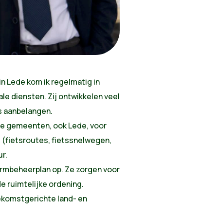
in Lede kom ik regelmatig in
e diensten. Zij ontwikkelen veel
ns aanbelangen.
 de gemeenten, ook Lede, voor
(fietsroutes, fietssnelwegen,
r.
rmbeheerplan op. Ze zorgen voor
de ruimtelijke ordening.
oekomstgerichte land- en