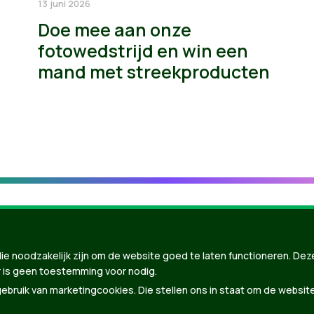
13 juni 2026
Doe mee aan onze
fotowedstrijd en win een
mand met streekproducten
ie noodzakelijk zijn om de website goed te laten functioneren. Dez
 is geen toestemming voor nodig.
bruik van marketingcookies. Die stellen ons in staat om de websit