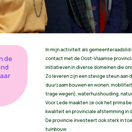
In mijn activiteit als gemeenteraadslid 
in de
contact met de Oost-Vlaamse provincial
end
initiatieven in diverse domeinen die o
haar
Zo leveren zijn een stevige steun aan
duurzaam bouwen en wonen, mobiliteit 
trage wegen), waterhuishouding, natuu
Voor Lede maakten ze ook het prima be
kwaliteit en provinciale afstemming in 
De provincie investeert ook sterk in t
tuinbouw.