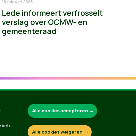
16 februari 2026
Lede informeert verfrosselt
verslag over OCMW- en
gemeenteraad
Groen.be
Alle cookies accepteren
e
e beter
Alle cookies weigeren