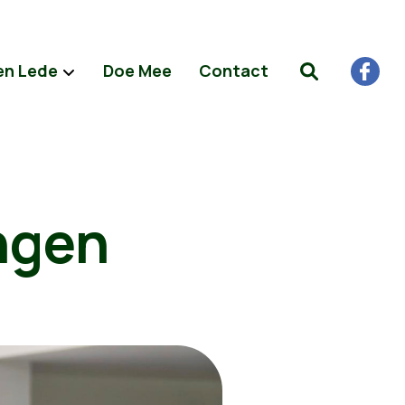
en Lede
Doe Mee
Contact
ngen