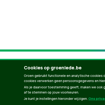
Cookies op groenlede.be
Groen gebruikt functionele en analytische cookies d
cookies verwerken geen persoonsgegevens en hier
Als je daarvoor toestemming geeft, maken we ook ge
af te stemmen op jouw voorkeuren.
Je kunt je instellingen hieronder wijzigen.
Ons privac
© Copyright Groen 2026 | Gemaakt met
Natio