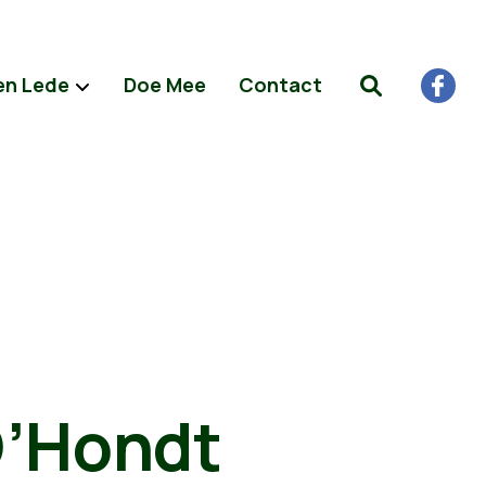
en Lede
Doe Mee
Contact
D’Hondt