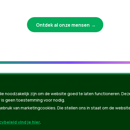
Ontdek al onze mensen
ie noodzakelijk zijn om de website goed te laten functioneren. Dez
 is geen toestemming voor nodig.
bruik van marketingcookies. Die stellen ons in staat om de websit
ybeleid vind je hier
.
nBuilder
| Gebouwd door
Tectonica