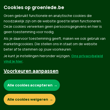
Groen.be
Cookies op groenlede.be
Groen gebruikt functionele en analytische cookies die
Contact
noodzakelijk zijn om de website goed te laten functioneren.
Privacybeleid
Deze cookies verwerken geen persoonsgegevens en hier is
geen toestemming voor nodig.
© Copyright Groen 2026 | Gemaakt met
NationBuilder
| Gebouwd door
Tectonica
Als je daarvoor toestemming geeft, maken we ook gebruik van
marketingcookies. Die stellen ons in staat om de website
beter af te stemmen op jouw voorkeuren.
Je kunt je instellingen hieronder wijzigen.
Ons privacybeleid
vind je hier
.
Voorkeuren aanpassen
Noodzakelijke cookies:
Alle cookies accepteren
Functionele en analytische cookies:
Alle cookies weigeren