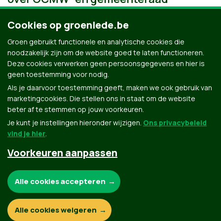
Cookies op groenlede.be
Groen gebruikt functionele en analytische cookies die
noodzakelijk zijn om de website goed te laten functioneren.
Deze cookies verwerken geen persoonsgegevens en hier is
geen toestemming voor nodig.
Als je daarvoor toestemming geeft, maken we ook gebruik van
marketingcookies. Die stellen ons in staat om de website
beter af te stemmen op jouw voorkeuren.
Je kunt je instellingen hieronder wijzigen.
Ons privacybeleid
vind je hier
.
Voorkeuren aanpassen
Groen.be
Noodzakelijke cookies:
Alle cookies accepteren
Contact
Privacybeleid
Functionele en analytische cookies:
Alle cookies weigeren
© Copyright Groen 2026 | Gemaakt met
NationBuilder
| Gebouwd door
Tectonica