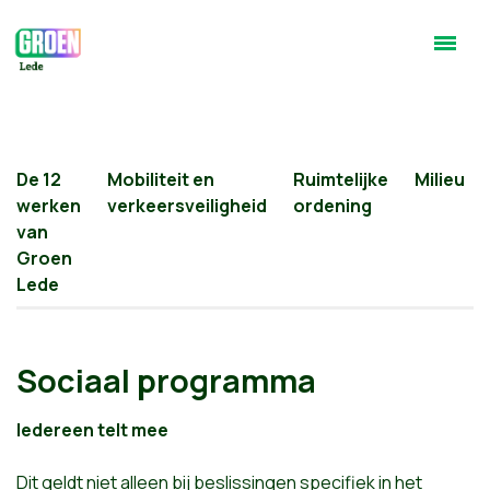
De 12
Mobiliteit en
Ruimtelijke
Milieu
werken
verkeersveiligheid
ordening
van
Groen
Lede
Sociaal programma
Iedereen telt mee
Dit geldt niet alleen bij beslissingen specifiek in het