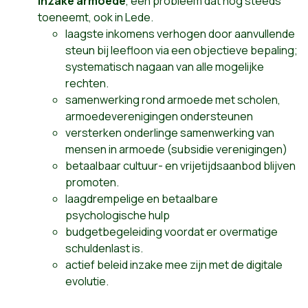
inzake armoede
, een probleem dat nog steeds
toeneemt, ook in Lede.
laagste inkomens verhogen door aanvullende
steun bij leefloon via een objectieve bepaling;
systematisch nagaan van alle mogelijke
rechten.
samenwerking rond armoede met scholen,
armoedeverenigingen ondersteunen
versterken onderlinge samenwerking van
mensen in armoede (subsidie verenigingen)
betaalbaar cultuur- en vrijetijdsaanbod blijven
promoten.
laagdrempelige en betaalbare
psychologische hulp
budgetbegeleiding voordat er overmatige
schuldenlast is.
actief beleid inzake mee zijn met de digitale
evolutie.