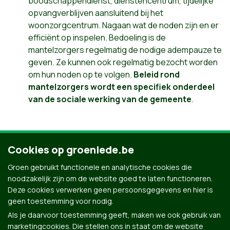
boodschappendienst, dienstencentrum, tijdelijke
opvangverblijven aansluitend bij het
woonzorgcentrum. Nagaan wat de noden zijn en er
efficiënt op inspelen. Bedoeling is de
mantelzorgers regelmatig de nodige adempauze te
geven. Ze kunnen ook regelmatig bezocht worden
om hun noden op te volgen.
Beleid rond
mantelzorgers wordt een specifiek onderdeel
van de sociale werking van de gemeente
.
We gaan voor een
“warme” gemeente
, waar
Cookies op groenlede.be
proactief wordt gewerkt tegen isolement.
Contacten tussen inwoners worden gestimuleerd:
Groen gebruikt functionele en analytische cookies die
onthaal nieuwe inwoners, speelstraten, goed
noodzakelijk zijn om de website goed te laten functioneren.
uitgeruste speelpleinen in de eigen buurt,
Deze cookies verwerken geen persoonsgegevens en hier is
subsidies voor buurtinitiatieven.
geen toestemming voor nodig.
Als je daarvoor toestemming geeft, maken we ook gebruik van
marketingcookies. Die stellen ons in staat om de website